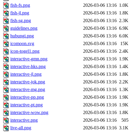
fish-fs.png
2026-03-06 13:16
1.0K
fish-jl.png
2026-03-06 13:16
1.8K
fish-sg.png
2026-03-06 13:16
2.3K
guidelines.png
2026-03-06 13:16
6.9K
hubungi.png
2026-03-06 13:16
6.0K
icomoon.svg
2026-03-06 13:16
15K
icon-togel1.png
2026-03-06 13:16
2.4K
interactive-gmn.png
2026-03-06 13:16
1.9K
interactive-hks.png
2026-03-06 13:16
1.4K
interactive-jl.png
2026-03-06 13:16
1.8K
interactive-jok.png
2026-03-06 13:16
2.2K
interactive-mg.png
2026-03-06 13:16
1.3K
interactive-pp.png
2026-03-06 13:16
1.9K
interactive-pt.png
2026-03-06 13:16
1.9K
interactive-wow.png
2026-03-06 13:16
1.8K
interactive.png
2026-03-06 13:16
505
live-all.png
2026-03-06 13:16
3.1K